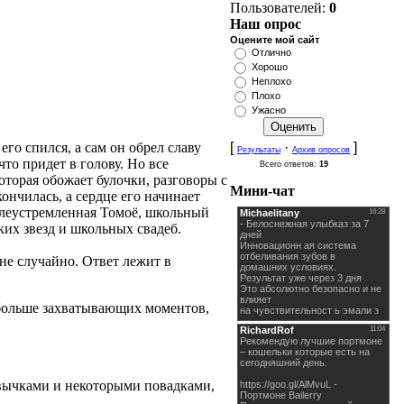
Пользователей:
0
Наш опрос
Оцените мой сайт
Отлично
Хорошо
Неплохо
Плохо
Ужасно
[
·
]
го спился, а сам он обрел славу
Результаты
Архив опросов
то придет в голову. Но все
Всего ответов:
19
оторая обожает булочки, разговоры с
Мини-чат
ончилась, а сердце его начинает
целеустремленная Томоё, школьный
их звезд и школьных свадеб.
 не случайно. Ответ лежит в
е больше захватывающих моментов,
ривычками и некоторыми повадками,