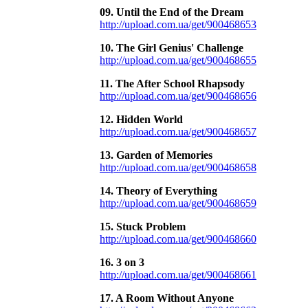
09. Until the End of the Dream
http://upload.com.ua/get/900468653
10. The Girl Genius' Challenge
http://upload.com.ua/get/900468655
11. The After School Rhapsody
http://upload.com.ua/get/900468656
12. Hidden World
http://upload.com.ua/get/900468657
13. Garden of Memories
http://upload.com.ua/get/900468658
14. Theory of Everything
http://upload.com.ua/get/900468659
15. Stuck Problem
http://upload.com.ua/get/900468660
16. 3 on 3
http://upload.com.ua/get/900468661
17. A Room Without Anyone