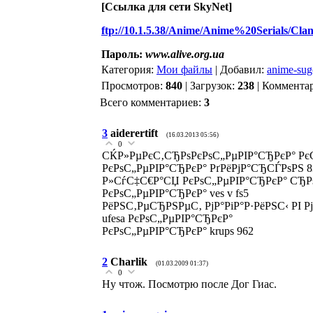
[Cсылка для сети SkyNet]
ftp://10.1.5.38/Anime/Anime%20Serials/Cl
Пароль:
www.alive.org.ua
Категория:
Мои файлы
| Добавил:
anime-sug
Просмотров:
840
| Загрузок:
238
| Коммента
Всего комментариев:
3
3
aiderertift
(16.03.2013 05:56)
0
СЌР»РµРєС‚СЂРѕРєРѕС„РµРІР°СЂРєР° Рє
РєРѕС„РµРІР°СЂРєР° РґРёРјР°СЂСЃРѕРЅ 8
Р»СѓС‡С€Р°СЏ РєРѕС„РµРІР°СЂРєР° СЂРѕР
РєРѕС„РµРІР°СЂРєР° ves v fs5
РёРЅС‚РµСЂРЅРµС‚ РјР°РіР°Р·РёРЅС‹ РІ 
ufesa РєРѕС„РµРІР°СЂРєР°
РєРѕС„РµРІР°СЂРєР° krups 962
2
Charlik
(01.03.2009 01:37)
0
Ну чтож. Посмотрю после Дог Гиас.