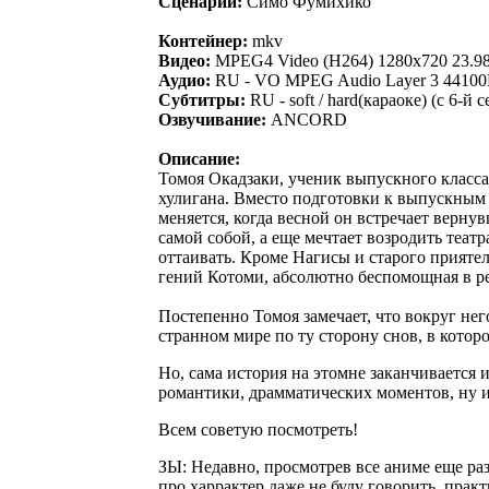
Сценарий:
Симо Фумихико
Контейнер:
mkv
Видео:
MPEG4 Video (H264) 1280x720 23.98
Аудио:
RU - VO MPEG Audio Layer 3 44100Hz
Субтитры:
RU - soft / hard(караоке) (с 6-й 
Озвучивание:
ANCORD
Описание:
Томоя Окадзаки, ученик выпускного класса,
хулигана. Вместо подготовки к выпускным э
меняется, когда весной он встречает верну
самой собой, а еще мечтает возродить теат
оттаивать. Кроме Нагисы и старого прияте
гений Котоми, абсолютно беспомощная в ре
Постепенно Томоя замечает, что вокруг нег
странном мире по ту сторону снов, в котор
Но, сама история на этомне заканчивается
романтики, драмматических моментов, ну 
Всем советую посмотреть!
ЗЫ: Недавно, просмотрев все аниме еще раз
про харрактер даже не буду говорить, прак