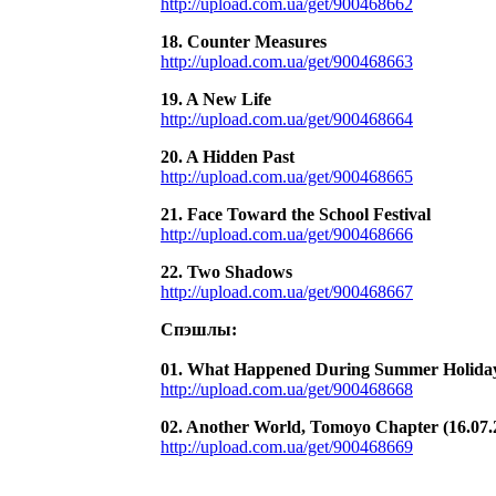
http://upload.com.ua/get/900468662
18. Counter Measures
http://upload.com.ua/get/900468663
19. A New Life
http://upload.com.ua/get/900468664
20. A Hidden Past
http://upload.com.ua/get/900468665
21. Face Toward the School Festival
http://upload.com.ua/get/900468666
22. Two Shadows
http://upload.com.ua/get/900468667
Спэшлы:
01. What Happened During Summer Holidays
http://upload.com.ua/get/900468668
02. Another World, Tomoyo Chapter (16.07.
http://upload.com.ua/get/900468669