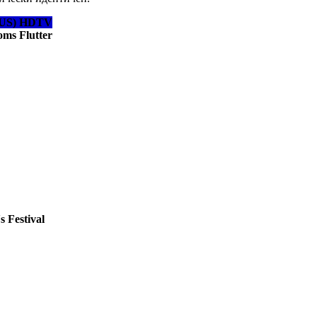
(RUS) HDTV
oms Flutter
s Festival