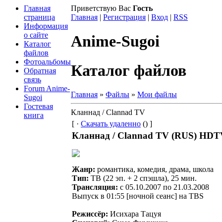
Главная
Приветствую Вас
Гость
страница
Главная
|
Регистрация
|
Вход
|
RSS
Информация
о сайте
Anime-Sugoi
Каталог
файлов
Фотоальбомы
Каталог файлов
Обратная
связь
Forum Anime-
Главная
»
Файлы
»
Мои файлы
Sugoi
Гостевая
Кланнад / Clannad TV
книга
[ ·
Скачать удаленно
() ]
Кланнад / Clannad TV (RUS) HDT
Жанр:
романтика, комедия, драма, школа
Тип:
ТВ (22 эп. + 2 спэшла), 25 мин.
Трансляция:
c 05.10.2007 по 21.03.2008
Выпуск в 01:55 [ночной сеанс] на TBS
Режиссёр:
Исихара Тацуя