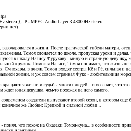
fps
 stereo }; JP - MPEG Audio Layer 3 48000Hz stereo
серии нет)
 разочаровался в жизни. После трагической гибели матери, отец е
кзаменам, Томоя слоняется по школе, пропуская уроки и делая, ч
вшуюся в школу Нагису Фурукаву - милую и странную девушку, к
ральный кружок. Помогая Нагисе, Томоя понимает, что жизнь не к
ля, Сунохары, в жизнь Томои входят сестры Кё и Рё, сильная и 
альной жизни, и уж совсем странная Фуко - любительница морск
о вращаются жизни и судьбы многих людей... и осознает, что это
ом ждет юная девушка, чем-то похожая на него самого.
 и современем создатели выпускают второй сезон, в котором ещ
и конечное же Любви: Крепкой и сильной любви...
 - понял, что похож на Оказаки Томоя-куна... в особенности п
тически идентичен.