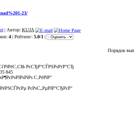
annad%201-23/
oi
| Автор:
KUJA
рии:
4
| Рейтинг:
5.0
/
1
|
Порядок выв
СѓРїРёС‚СЊ РєСЂР°СЃРЅРѕРґР°СЂ
35 845
¶РєРѕРІРѕРіРѕ С‚РёРїР°
РјРёРЅСЃРєРµ РєРѕС„РµРІР°СЂРєР°