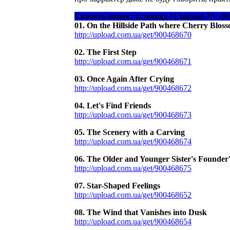
Скачать аниме: Кланнад / Clannad TV 
01. On the Hillside Path where Cherry Bloss
http://upload.com.ua/get/900468670
02. The First Step
http://upload.com.ua/get/900468671
03. Once Again After Crying
http://upload.com.ua/get/900468672
04. Let's Find Friends
http://upload.com.ua/get/900468673
05. The Scenery with a Carving
http://upload.com.ua/get/900468674
06. The Older and Younger Sister's Founder'
http://upload.com.ua/get/900468675
07. Star-Shaped Feelings
http://upload.com.ua/get/900468652
08. The Wind that Vanishes into Dusk
http://upload.com.ua/get/900468654